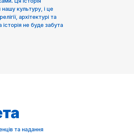
ами. Ця історія
нашу культуру, і це
елігії, архітектурі та
 історія не буде забута
ета
енців та надання