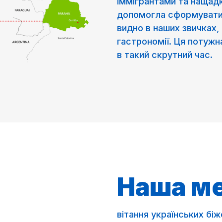
іммігрантами та нащадк
допомогла сформувати 
видно в наших звичках, р
гастрономії. Ця потужна
в такий скрутний час.
Наша м
вітання українських біж