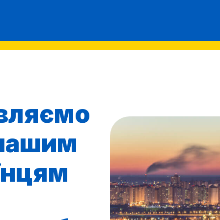
вляємо
нашим
їнцям