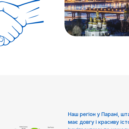
Наш регіон у Парані, шта
має довгу і красиву іст